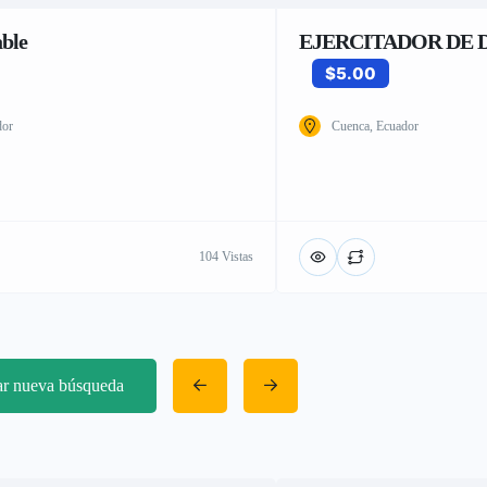
able
EJERCITADOR DE 
$5.00
dor
Cuenca, Ecuador
104 Vistas
iar nueva búsqueda