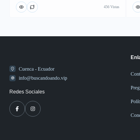
456 Vistas
Enl
Cuenca - Ecuador
Cont
info@buscandoando.vip
Preg
Redes Sociales
Polí
Cond