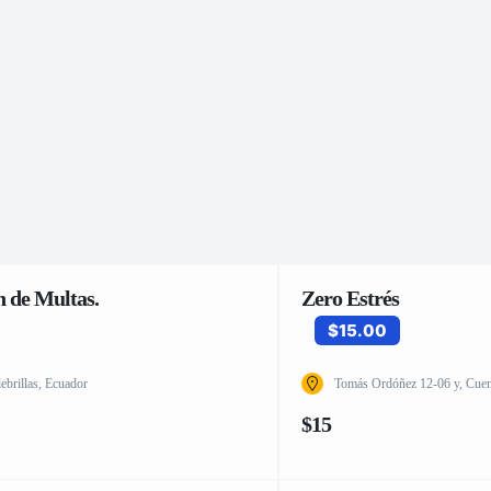
 de Multas.
Zero Estrés
$15.00
brillas, Ecuador
Tomás Ordóñez 12-06 y, Cue
$15