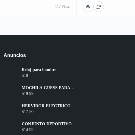
117 Vistas
Anuncios
Reloj para hombre
$10
MOCHILA GUESS PARA
DAMA
$19.99
HERVIDOR ELÉCTRICO
$17.50
CONJUNTO DEPORTIVO
SHORT + TOP
$14.99