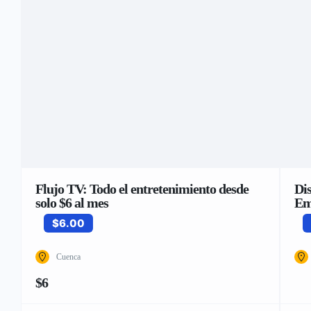
Flujo TV: Todo el entretenimiento desde
Di
solo $6 al mes
Em
$6.00
Cuenca
$6