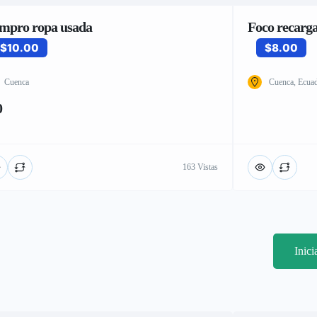
mpro ropa usada
Foco recarg
$10.00
$8.00
Cuenca
Cuenca, Ecua
0
163 Vistas
Inic