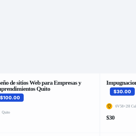
seño de sitios Web para Empresas y
Impugnacion
prendimientos Quito
$30.00
$100.00
6V58+2H Cule
Quito
$30