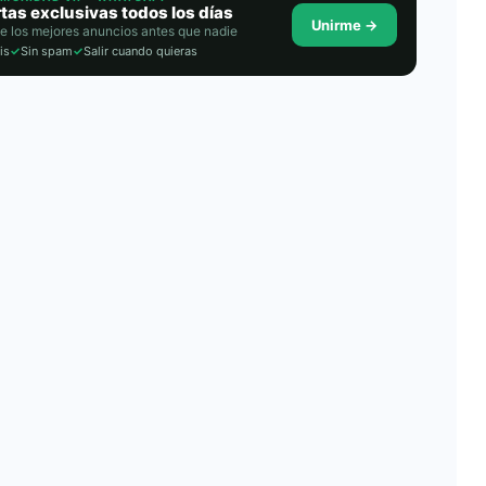
tas exclusivas todos los días
Unirme →
e los mejores anuncios antes que nadie
is
✓
Sin spam
✓
Salir cuando quieras