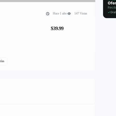
Ofer
Recib
✓
Grat
Hace 1 año
147 Vistas
$39.99
rías