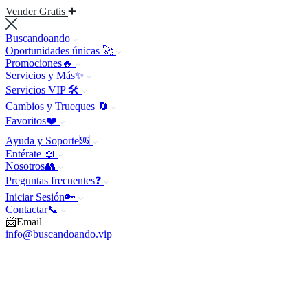
Vender Gratis
Buscandoando
Oportunidades únicas 🚀
Promociones🔥
Servicios y Más✨
Servicios VIP 🛠️
Cambios y Trueques 🔄
Favoritos❤️
Ayuda y Soporte🆘
Entérate 📖
Nosotros👥
Preguntas frecuentes❓
Iniciar Sesión🔑
Contactar📞
📨Email
info@buscandoando.vip