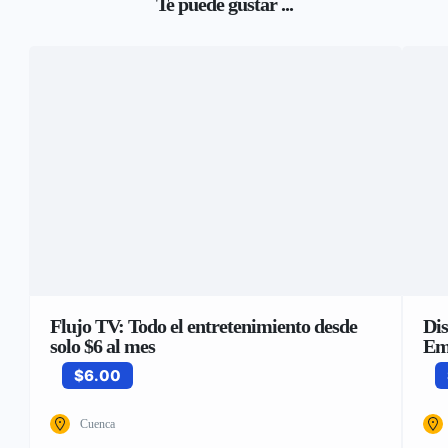
Te puede gustar ...
Flujo TV: Todo el entretenimiento desde
Dis
solo $6 al mes
Em
$6.00
Cuenca