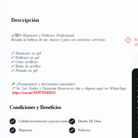
Descripción
💅🏻✨ Manicure y Pedicure Profesional
R
Resalta la belleza de tus manos y pies con nuestros servicios:
a
✅ Manicure en gel
✅ Pedicure en gel
✅ Uñas acrílicas
✅ Baño de acrílico
✅ Pintado en gel
🎉 ¡Promociones y descuentos especiales!
📍 Av. Los Andes y Nasacota Reserva tu cita y cliquea aquí en WhatsApp:
https://wa.me/593979149433
Condiciones y Beneficios
Calidad profesional a precios justos
Diseño De Uñas
Manicure
Pedicure