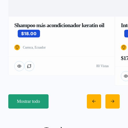
Shampoo más acondicionador keratin oil
Int
$18.00
Cuenca, Ecuador
$17
80 Vistas
Mostrar todo