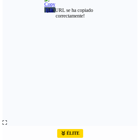
¡La URL se ha copiado
correctamente!
🥇 ÉLITE