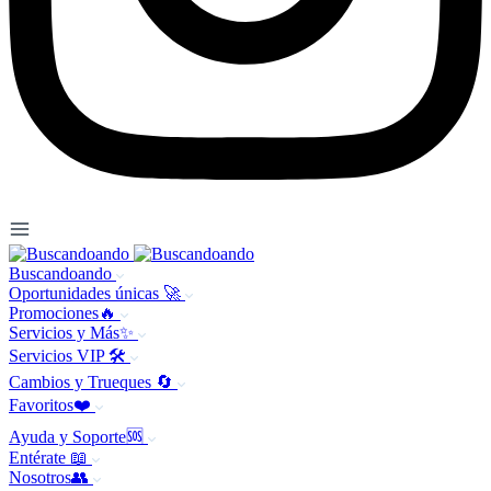
Buscandoando
Oportunidades únicas 🚀
Promociones🔥
Servicios y Más✨
Servicios VIP 🛠️
Cambios y Trueques 🔄
Favoritos❤️
Ayuda y Soporte🆘
Entérate 📖
Nosotros👥