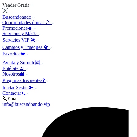
Vender Gratis
Buscandoando
Oportunidades únicas 🚀
Promociones🔥
Servicios y Más✨
Servicios VIP 🛠️
Cambios y Trueques 🔄
Favoritos❤️
Ayuda y Soporte🆘
Entérate 📖
Nosotros👥
Preguntas frecuentes❓
Iniciar Sesión🔑
Contactar📞
📨Email
info@buscandoando.vip