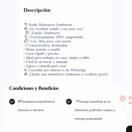
Descripción
🪓 Vendo Motosierra Seminueva
🎯 ¡En excelente estado y con poco uso!
👌 | Estado: Seminueva
🔧 | Funcionamiento 100% comprobado
⏱️ | Uso: Muy poco, casi nueva
✅ Características destacadas:
• Motor potente y estable
• Corte rápido y preciso
• Ideal para trabajos en casa, campo o taller
• Fácil de arrancar y manejar
• Ligera y cómoda para usar
📞 Consultas por interno o vía WhatsApp
🛠️ ¡Llévate una motosierra seminueva a excelente precio
!
Condiciones y Beneficios
R
💳Aceptamos transferencia
📍Entrega inmediata en tu
a
bancaria o efectivo
ubicación preferida compra y
entrega programada