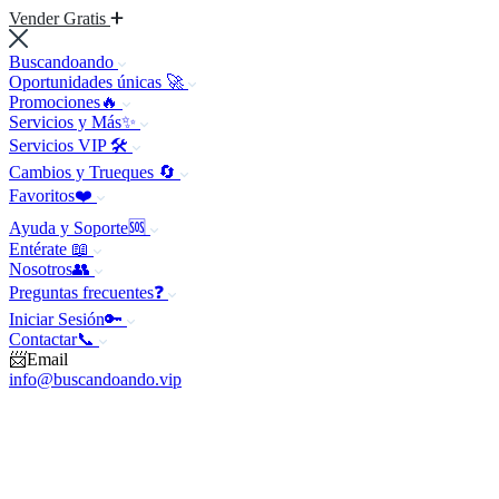
Vender Gratis
Buscandoando
Oportunidades únicas 🚀
Promociones🔥
Servicios y Más✨
Servicios VIP 🛠️
Cambios y Trueques 🔄
Favoritos❤️
Ayuda y Soporte🆘
Entérate 📖
Nosotros👥
Preguntas frecuentes❓
Iniciar Sesión🔑
Contactar📞
📨Email
info@buscandoando.vip