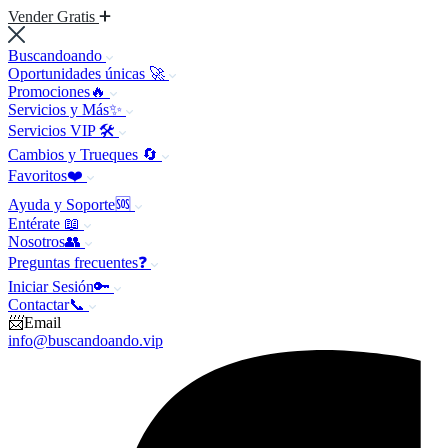
Vender Gratis
Buscandoando
Oportunidades únicas 🚀
Promociones🔥
Servicios y Más✨
Servicios VIP 🛠️
Cambios y Trueques 🔄
Favoritos❤️
Ayuda y Soporte🆘
Entérate 📖
Nosotros👥
Preguntas frecuentes❓
Iniciar Sesión🔑
Contactar📞
📨Email
info@buscandoando.vip