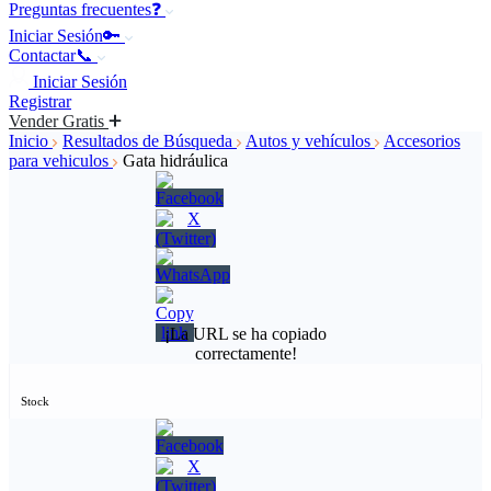
Preguntas frecuentes❓
Iniciar Sesión🔑
Contactar📞
Iniciar Sesión
Registrar
Vender Gratis
Inicio
Resultados de Búsqueda
Autos y vehículos
Accesorios
para vehiculos
Gata hidráulica
¡La URL se ha copiado
correctamente!
Stock