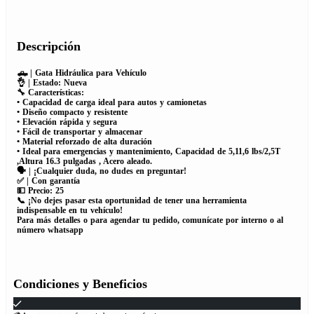
Descripción
🛻 | Gata Hidráulica para Vehículo
👌 | Estado: Nueva
🔧 Características:
• Capacidad de carga ideal para autos y camionetas
• Diseño compacto y resistente
• Elevación rápida y segura
• Fácil de transportar y almacenar
• Material reforzado de alta duración
• Ideal para emergencias y mantenimiento, Capacidad de 5,11,6 lbs/2,5T
,Altura 16.3 pulgadas , Acero aleado.
🗣 | ¡Cualquier duda, no dudes en preguntar!
✅ | Con garantía
💵 Precio: 25
📞 ¡No dejes pasar esta oportunidad de tener una herramienta
indispensable en tu vehículo!
Para más detalles o para agendar tu pedido, comunícate por interno o al
número whatsapp
Condiciones y Beneficios