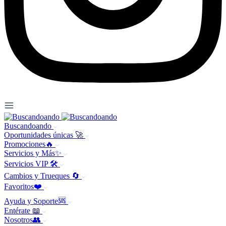
Buscandoando
Oportunidades únicas 🚀
Promociones🔥
Servicios y Más✨
Servicios VIP 🛠️
Cambios y Trueques 🔄
Favoritos❤️
Ayuda y Soporte🆘
Entérate 📖
Nosotros👥