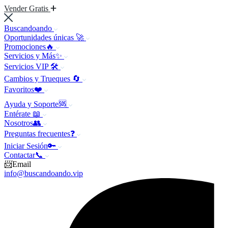
Vender Gratis
Buscandoando
Oportunidades únicas 🚀
Promociones🔥
Servicios y Más✨
Servicios VIP 🛠️
Cambios y Trueques 🔄
Favoritos❤️
Ayuda y Soporte🆘
Entérate 📖
Nosotros👥
Preguntas frecuentes❓
Iniciar Sesión🔑
Contactar📞
📨Email
info@buscandoando.vip