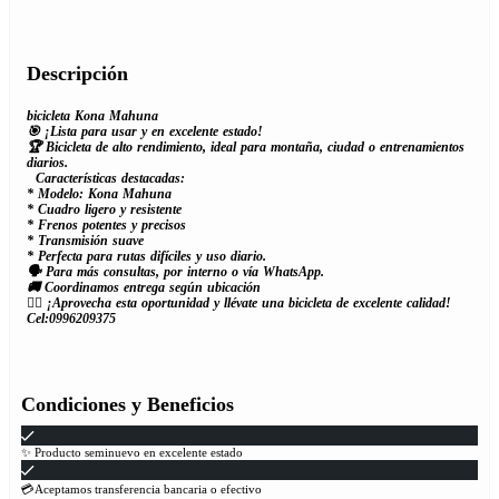
Descripción
bicicleta Kona Mahuna
🎯 ¡Lista para usar y en excelente estado!
🏆 Bicicleta de alto rendimiento, ideal para montaña, ciudad o entrenamientos
diarios.
Características destacadas:
* Modelo: Kona Mahuna
* Cuadro ligero y resistente
* Frenos potentes y precisos
* Transmisión suave
* Perfecta para rutas difíciles y uso diario.
🗣 Para más consultas, por interno o vía WhatsApp.
🚚 Coordinamos entrega según ubicación
🚴‍♂️ ¡Aprovecha esta oportunidad y llévate una bicicleta de excelente calidad!
Cel:0996209375
Condiciones y Beneficios
✨ Producto seminuevo en excelente estado
💳Aceptamos transferencia bancaria o efectivo