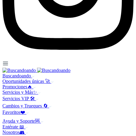
Buscandoando
Oportunidades únicas 🚀
Promociones🔥
Servicios y Más✨
Servicios VIP 🛠️
Cambios y Trueques 🔄
Favoritos❤️
Ayuda y Soporte🆘
Entérate 📖
Nosotros👥