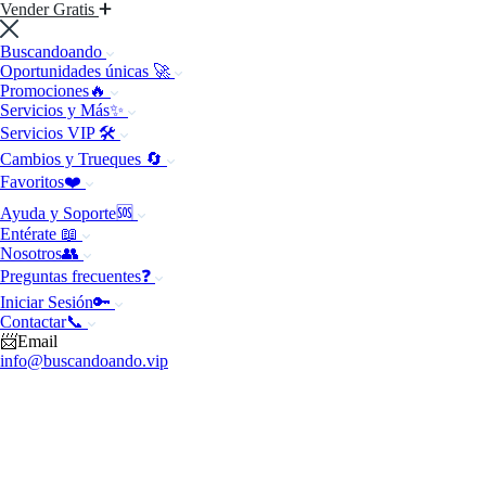
Vender Gratis
Buscandoando
Oportunidades únicas 🚀
Promociones🔥
Servicios y Más✨
Servicios VIP 🛠️
Cambios y Trueques 🔄
Favoritos❤️
Ayuda y Soporte🆘
Entérate 📖
Nosotros👥
Preguntas frecuentes❓
Iniciar Sesión🔑
Contactar📞
📨Email
info@buscandoando.vip