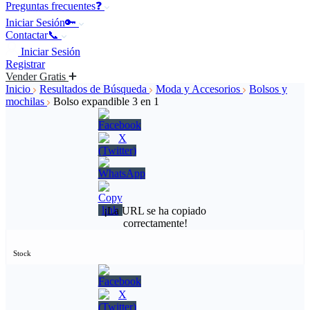
Preguntas frecuentes❓
Iniciar Sesión🔑
Contactar📞
Iniciar Sesión
Registrar
Vender Gratis
Inicio
Resultados de Búsqueda
Moda y Accesorios
Bolsos y
mochilas
Bolso expandible 3 en 1
¡La URL se ha copiado
correctamente!
Stock