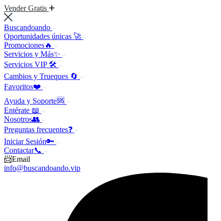
Vender Gratis
Buscandoando
Oportunidades únicas 🚀
Promociones🔥
Servicios y Más✨
Servicios VIP 🛠️
Cambios y Trueques 🔄
Favoritos❤️
Ayuda y Soporte🆘
Entérate 📖
Nosotros👥
Preguntas frecuentes❓
Iniciar Sesión🔑
Contactar📞
📨Email
info@buscandoando.vip