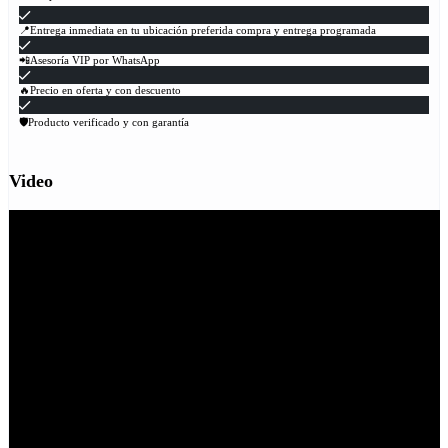
📍Entrega inmediata en tu ubicación preferida compra y entrega programada
📲Asesoría VIP por WhatsApp
🔥Precio en oferta y con descuento
🛡Producto verificado y con garantía
Video