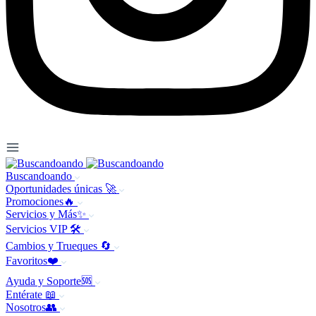
Buscandoando
Oportunidades únicas 🚀
Promociones🔥
Servicios y Más✨
Servicios VIP 🛠️
Cambios y Trueques 🔄
Favoritos❤️
Ayuda y Soporte🆘
Entérate 📖
Nosotros👥