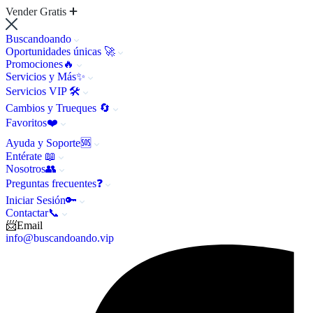
Vender Gratis
Buscandoando
Oportunidades únicas 🚀
Promociones🔥
Servicios y Más✨
Servicios VIP 🛠️
Cambios y Trueques 🔄
Favoritos❤️
Ayuda y Soporte🆘
Entérate 📖
Nosotros👥
Preguntas frecuentes❓
Iniciar Sesión🔑
Contactar📞
📨Email
info@buscandoando.vip