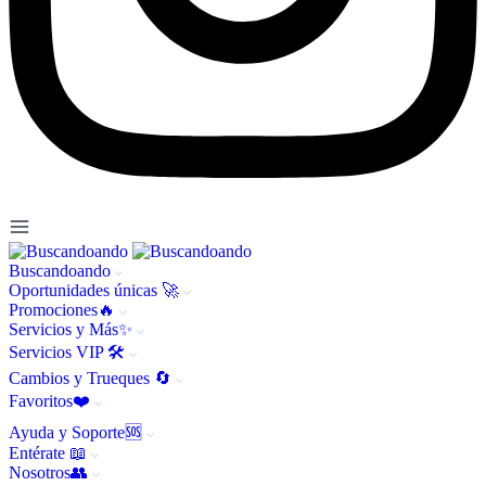
Buscandoando
Oportunidades únicas 🚀
Promociones🔥
Servicios y Más✨
Servicios VIP 🛠️
Cambios y Trueques 🔄
Favoritos❤️
Ayuda y Soporte🆘
Entérate 📖
Nosotros👥