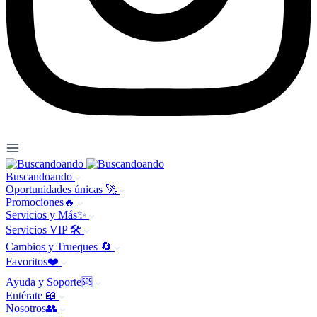
Buscandoando
Oportunidades únicas 🚀
Promociones🔥
Servicios y Más✨
Servicios VIP 🛠️
Cambios y Trueques 🔄
Favoritos❤️
Ayuda y Soporte🆘
Entérate 📖
Nosotros👥