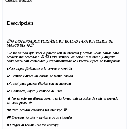
Cuenca, Ecuador
Descripción
💥🐶 DISPENSADOR PORTÁTIL DE BOLSAS PARA DESECHOS DE
MASCOTAS 🐶💥
¿Te ha pasado que sales a pasear con tu mascota y olvidas llevar bolsas para
recoger sus desechos? 😩
💥 Lleva siempre las bolsas a la mano y disfruta
cada paseo con comodidad y responsabilidad
✔️ Práctico y fácil de transportar
✔️ Se sujeta fácilmente a la correa o mochila
✔️ Permite extraer las bolsas de forma rápida
✔️ Ideal para paseos diarios con tu mascota
✔️ Compacto, ligero y cómodo de usar
🔥 No es solo un dispensador… es la forma más práctica de salir preparado
en cada paseo 🔥
📲 Para pedidos envíanos un mensaje 💬
🚚 Entregas locales y envíos a otras ciudades
💵 Pagas al recibir (contra entrega)