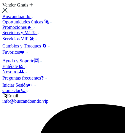
Vender Gratis
Buscandoando
Oportunidades únicas 🚀
Promociones🔥
Servicios y Más✨
Servicios VIP 🛠️
Cambios y Trueques 🔄
Favoritos❤️
Ayuda y Soporte🆘
Entérate 📖
Nosotros👥
Preguntas frecuentes❓
Iniciar Sesión🔑
Contactar📞
📨Email
info@buscandoando.vip