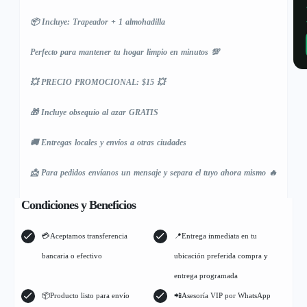
📦 Incluye: Trapeador + 1 almohadilla
Perfecto para mantener tu hogar limpio en minutos 💯
💥 PRECIO PROMOCIONAL: $15 💥
🎁 Incluye obsequio al azar GRATIS
🚚 Entregas locales y envíos a otras ciudades
📩 Para pedidos envíanos un mensaje y separa el tuyo ahora mismo 🔥
Condiciones y Beneficios
💳Aceptamos transferencia
📍Entrega inmediata en tu
bancaria o efectivo
ubicación preferida compra y
entrega programada
📦Producto listo para envío
📲Asesoría VIP por WhatsApp