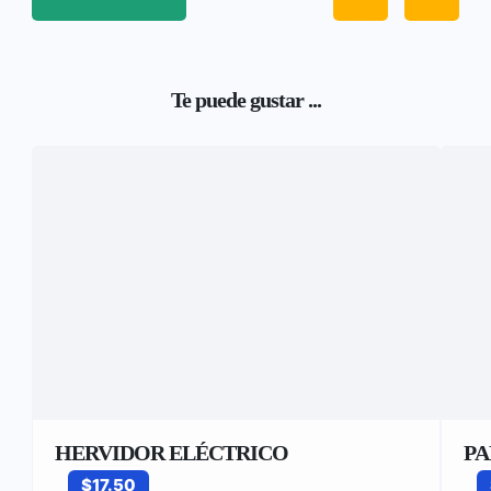
Te puede gustar ...
HERVIDOR ELÉCTRICO
PA
$17.50