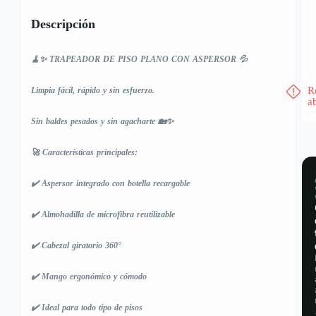
Descripción
🧹✨ TRAPEADOR DE PISO PLANO CON ASPERSOR 💦
R
Limpia fácil, rápido y sin esfuerzo.
a
Sin baldes pesados y sin agacharte 🏡✨
🚀 Características principales:
✔️ Aspersor integrado con botella recargable
✔️ Almohadilla de microfibra reutilizable
✔️ Cabezal giratorio 360°
✔️ Mango ergonómico y cómodo
✔️ Ideal para todo tipo de pisos