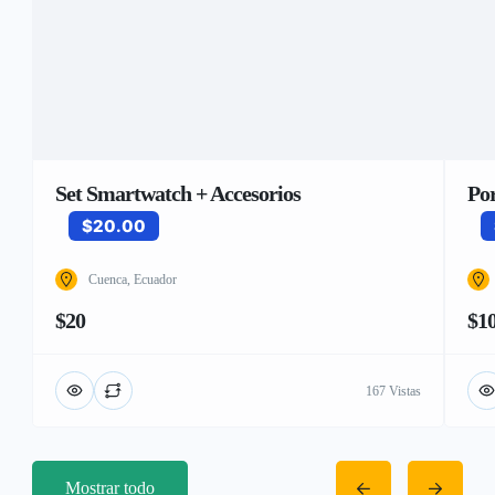
Set Smartwatch + Accesorios
Por
$20.00
Cuenca, Ecuador
$20
$1
167 Vistas
Mostrar todo