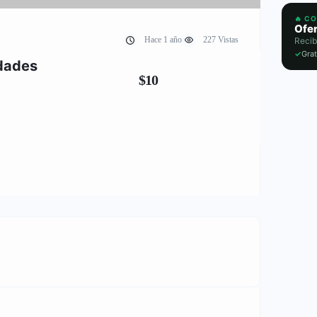
🔥 C
Ofer
Hace 1 año
227 Vistas
Recib
✓
Grat
idades
$10