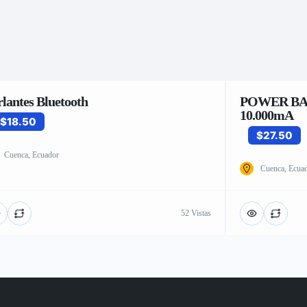
rlantes Bluetooth
POWER BA
10.000mA
$18.50
$27.50
Cuenca, Ecuador
Cuenca, Ecua
52 Vistas