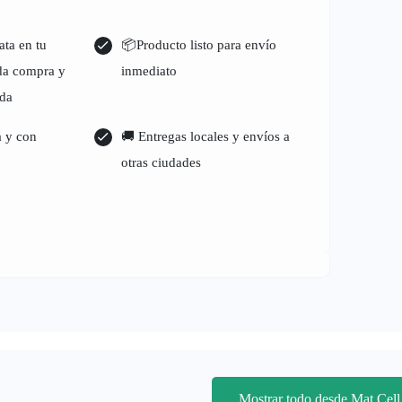
ata en tu
📦Producto listo para envío
ida compra y
inmediato
ada
a y con
🚚 Entregas locales y envíos a
otras ciudades
Mostrar todo desde Mat Cell