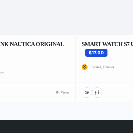
NK NAUTICA ORIGINAL
SMART WATCH S7 
$17.00
Cuenca, Ecuador
dor
84 Vistas