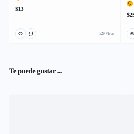
$13
$2
529 Vistas
Te puede gustar ...