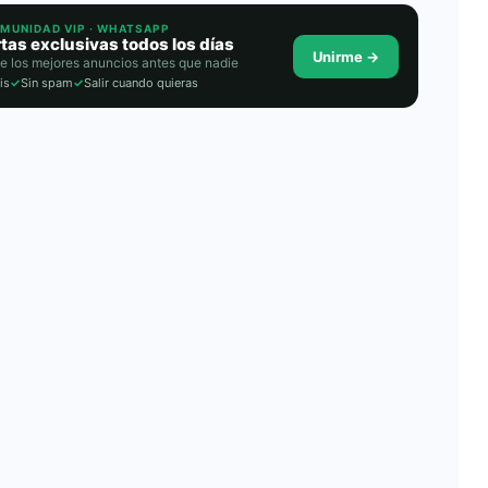
OMUNIDAD VIP · WHATSAPP
tas exclusivas todos los días
Unirme →
e los mejores anuncios antes que nadie
is
✓
Sin spam
✓
Salir cuando quieras