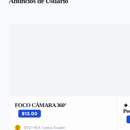
Anuncios de Usuario
FOCO CÁMARA 360°
🔸
Pe
$13.00
3XQ7+8C9, Cuenca, Ecuador