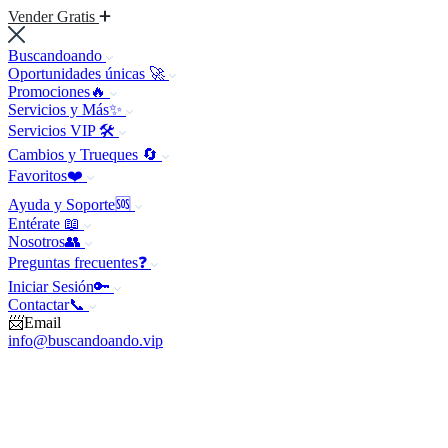
Vender Gratis
Buscandoando
Oportunidades únicas 🚀
Promociones🔥
Servicios y Más✨
Servicios VIP 🛠️
Cambios y Trueques 🔄
Favoritos❤️
Ayuda y Soporte🆘
Entérate 📖
Nosotros👥
Preguntas frecuentes❓
Iniciar Sesión🔑
Contactar📞
📨Email
info@buscandoando.vip