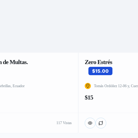
 de Multas.
Zero Estrés
$15.00
brillas, Ecuador
Tomás Ordóñez 12-06 y, Cue
$15
117 Vistas