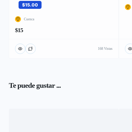
$15.00
Cuenca
$15
168 Vistas
Te puede gustar ...