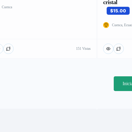
cristal
Cuenca
$15.00
Cuenca, Ecua
151 Vistas
Inic