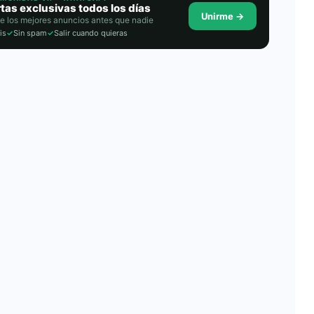
tas exclusivas todos los días
Unirme →
e los mejores anuncios antes que nadie
is
✓
Sin spam
✓
Salir cuando quieras