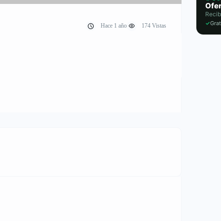
Ofer
Recib
✓
Grat
Hace 1 año
174 Vistas