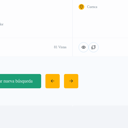
Cuenca
dor
81 Vistas
iar nueva búsqueda