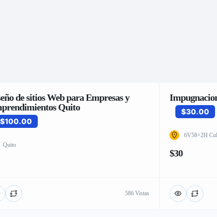
seño de sitios Web para Empresas y
Impugnacion
prendimientos Quito
$30.00
$100.00
6V58+2H Cule
Quito
$30
586 Vistas