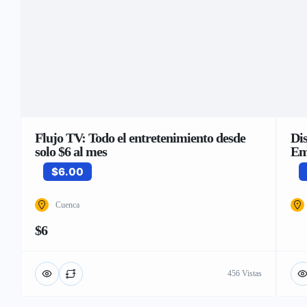
Flujo TV: Todo el entretenimiento desde
Di
solo $6 al mes
Em
$6.00
Cuenca
$6
456 Vistas