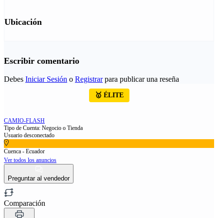
Ubicación
Escribir comentario
Debes
Iniciar Sesión
o
Registrar
para publicar una reseña
🥇 ÉLITE
CAMIO-FLASH
Tipo de Cuenta: Negocio o Tienda
Usuario desconectado
Cuenca - Ecuador
Ver todos los anuncios
Preguntar al vendedor
Comparación