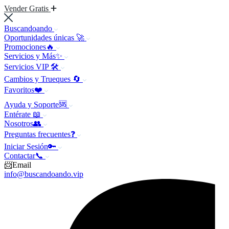
Vender Gratis
Buscandoando
Oportunidades únicas 🚀
Promociones🔥
Servicios y Más✨
Servicios VIP 🛠️
Cambios y Trueques 🔄
Favoritos❤️
Ayuda y Soporte🆘
Entérate 📖
Nosotros👥
Preguntas frecuentes❓
Iniciar Sesión🔑
Contactar📞
📨Email
info@buscandoando.vip