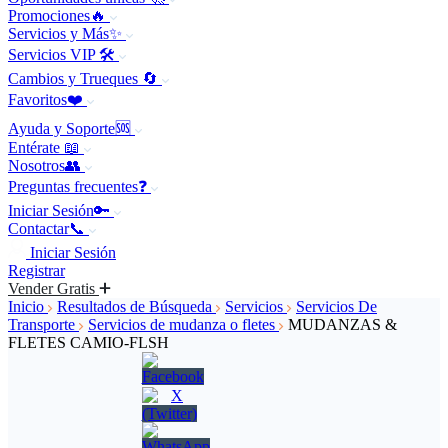
Promociones🔥
Servicios y Más✨
Servicios VIP 🛠️
Cambios y Trueques 🔄
Favoritos❤️
Ayuda y Soporte🆘
Entérate 📖
Nosotros👥
Preguntas frecuentes❓
Iniciar Sesión🔑
Contactar📞
Iniciar Sesión
Registrar
Vender Gratis
Inicio
Resultados de Búsqueda
Servicios
Servicios De
Transporte
Servicios de mudanza o fletes
MUDANZAS &
FLETES CAMIO-FLSH