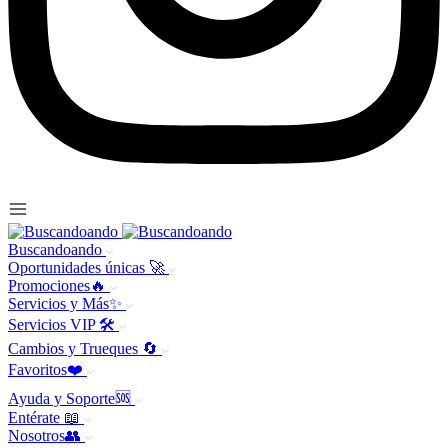
Buscandoando
Oportunidades únicas 🚀
Promociones🔥
Servicios y Más✨
Servicios VIP 🛠️
Cambios y Trueques 🔄
Favoritos❤️
Ayuda y Soporte🆘
Entérate 📖
Nosotros👥