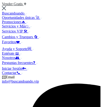
Vender Gratis
Buscandoando
Oportunidades únicas 🚀
Promociones🔥
Servicios y Más✨
Servicios VIP 🛠️
Cambios y Trueques 🔄
Favoritos❤️
Ayuda y Soporte🆘
Entérate 📖
Nosotros👥
Preguntas frecuentes❓
Iniciar Sesión🔑
Contactar📞
📨Email
info@buscandoando.vip