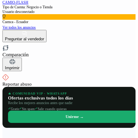
CAMIO-FLASH
Tipo de Cuenta: Negocio o Tienda
Usuario desconectado
Cuenca - Ecuador
Ver todos los anuncios
Preguntar al vendedor
Comparación
Imprimir
Reportar abuso
🔥 COMUNIDAD VIP · WHATSAPP
Ofertas exclusivas todos los días
Recibe los mejores anuncios antes que nadie
✓
✓
✓
Gratis
Sin spam
Salir cuando quieras
Unirme →