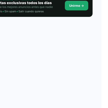
tas exclusivas todos los días
Unirme →
e los mejores anuncios antes que nadie
is
✓
Sin spam
✓
Salir cuando quieras