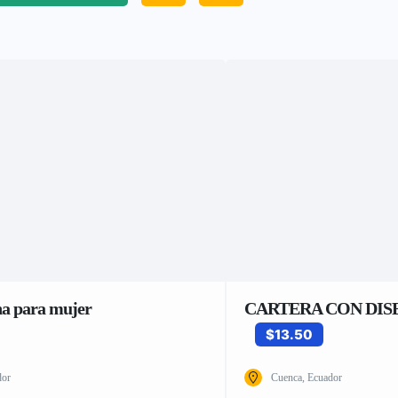
na para mujer
CARTERA CON DIS
$13.50
dor
Cuenca, Ecuador