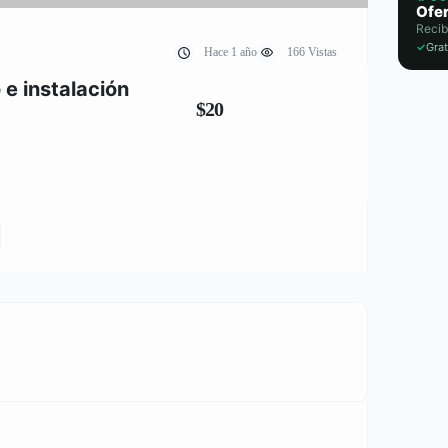
Ofer
Recib
✓
Grat
Hace 1 año
166 Vistas
e instalación
$20