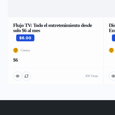
Flujo TV: Todo el entretenimiento desde
Di
solo $6 al mes
Em
$6.00
Cuenca
$6
456 Vistas