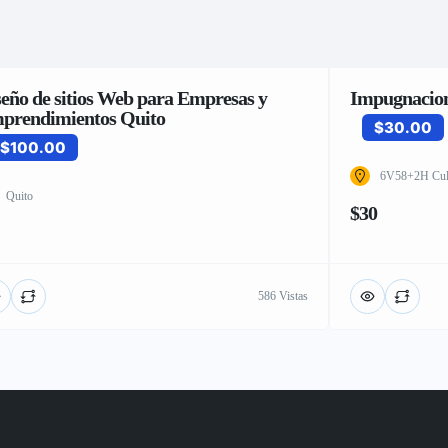
seño de sitios Web para Empresas y
Impugnacion
prendimientos Quito
$30.00
$100.00
6V58+2H Cule
Quito
$30
586 Vistas