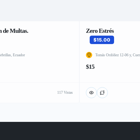
 de Multas.
Zero Estrés
$15.00
brillas, Ecuador
Tomás Ordóñez 12-06 y, Cue
$15
117 Vistas