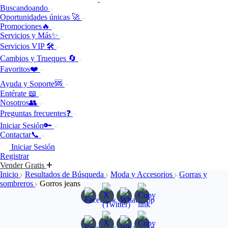
Buscandoando
Oportunidades únicas 🚀
Promociones🔥
Servicios y Más✨
Servicios VIP 🛠️
Cambios y Trueques 🔄
Favoritos❤️
Ayuda y Soporte🆘
Entérate 📖
Nosotros👥
Preguntas frecuentes❓
Iniciar Sesión🔑
Contactar📞
Iniciar Sesión
Registrar
Vender Gratis
Inicio
Resultados de Búsqueda
Moda y Accesorios
Gorras y
sombreros
Gorros jeans