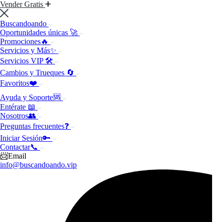
Vender Gratis
Buscandoando
Oportunidades únicas 🚀
Promociones🔥
Servicios y Más✨
Servicios VIP 🛠️
Cambios y Trueques 🔄
Favoritos❤️
Ayuda y Soporte🆘
Entérate 📖
Nosotros👥
Preguntas frecuentes❓
Iniciar Sesión🔑
Contactar📞
📨Email
info@buscandoando.vip