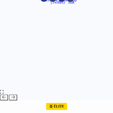
🥇 ÉLITE