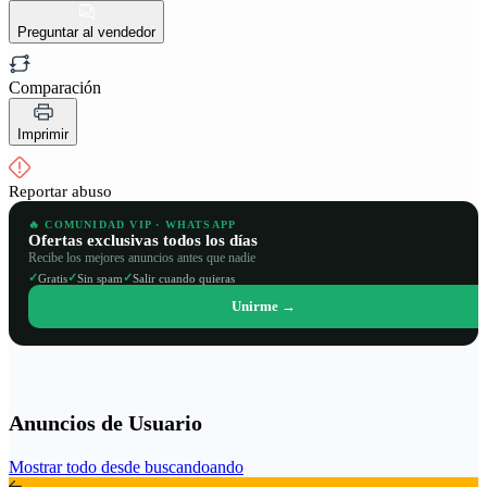
Preguntar al vendedor
Comparación
Imprimir
Reportar abuso
🔥 COMUNIDAD VIP · WHATSAPP
Ofertas exclusivas todos los días
Recibe los mejores anuncios antes que nadie
✓
✓
✓
Gratis
Sin spam
Salir cuando quieras
Unirme →
Anuncios de Usuario
Mostrar todo desde buscandoando