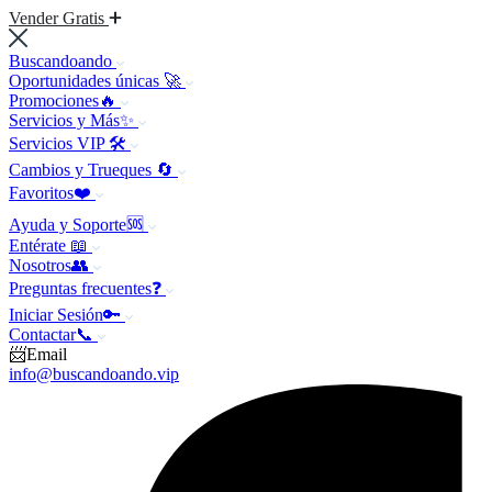
Vender Gratis
Buscandoando
Oportunidades únicas 🚀
Promociones🔥
Servicios y Más✨
Servicios VIP 🛠️
Cambios y Trueques 🔄
Favoritos❤️
Ayuda y Soporte🆘
Entérate 📖
Nosotros👥
Preguntas frecuentes❓
Iniciar Sesión🔑
Contactar📞
📨Email
info@buscandoando.vip