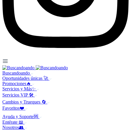
Buscandoando
Oportunidades únicas 🚀
Promociones🔥
Servicios y Más✨
Servicios VIP 🛠️
Cambios y Trueques 🔄
Favoritos❤️
Ayuda y Soporte🆘
Entérate 📖
Nosotros👥