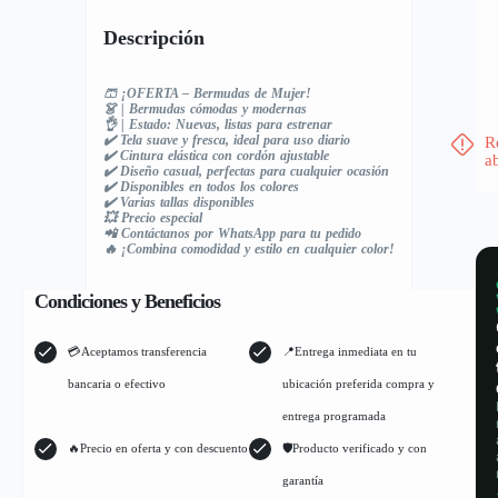
Descripción
🩳 ¡OFERTA – Bermudas de Mujer!
👗 | Bermudas cómodas y modernas
👌 | Estado: Nuevas, listas para estrenar
✔️ Tela suave y fresca, ideal para uso diario
R
✔️ Cintura elástica con cordón ajustable
a
✔️ Diseño casual, perfectas para cualquier ocasión
✔️ Disponibles en todos los colores
✔️ Varias tallas disponibles
💥 Precio especial
📲 Contáctanos por WhatsApp para tu pedido
🔥 ¡Combina comodidad y estilo en cualquier color!
Condiciones y Beneficios
💳Aceptamos transferencia
📍Entrega inmediata en tu
bancaria o efectivo
ubicación preferida compra y
entrega programada
🔥Precio en oferta y con descuento
🛡Producto verificado y con
garantía