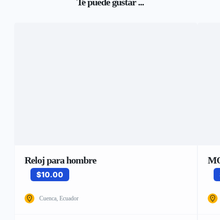
Te puede gustar ...
Reloj para hombre
MO
$10.00
Cuenca, Ecuador