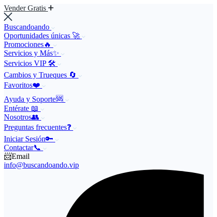
Vender Gratis
Buscandoando
Oportunidades únicas 🚀
Promociones🔥
Servicios y Más✨
Servicios VIP 🛠️
Cambios y Trueques 🔄
Favoritos❤️
Ayuda y Soporte🆘
Entérate 📖
Nosotros👥
Preguntas frecuentes❓
Iniciar Sesión🔑
Contactar📞
📨Email
info@buscandoando.vip