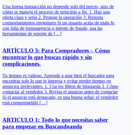
Una buena transacción no depende solo del precio, sino de
cómo se maneja el proceso de principio a fin. 1. Haz una
oferta clara y seria 2. Protege la operación 3. Reporta
comportamientos irregulares Si un usuario actúa de mala fe,
con falta de transparencia o intento de fraude, usa las
herramientas de reporte de […]
ARTÍCULO 3: Para Compradores – Cómo
encontrar lo que buscas rápido y sin
complicaciones.
Tu tiempo es valioso. Aprende a usar bien el buscador para
encontrar solo lo que te interesa y evitar perder tiempo en
anuncios irrelevantes. 1. Usa los filtros de búsqueda 2. Cómo
contactar al vendedor 3. Revisa el anuncio antes de contactar
Si el anuncio está destacado, es una buena señal: el vendedor
está comprometido […]
ARTICULO 1: Todo lo que necesitas saber
para empezar en Buscandoando