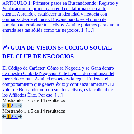
ARTÍCULO 1: Primeros pasos en Buscandoando: Registro y
Verificación Tu primer paso en la plataforma es crear tu
cuenta. Aprende a establecer tu identidad y negocia con
confianza desde el inicio. Buscandoando es el punto de
partida para gestionar tus activos. Aquí te guiamos para que tu
entrada sea tan sólida como tus negocios. 1. […]
✍️ GUÍA DE VISIÓN 5: CÓDIGO SOCIAL
DEL CLUB DE NEGOCIOS
El Código de Carácter: Cómo se Negocia y se Gana dentro
de nuestro Club de Negocios Élite Deje la desconfianza del
mercado común. Aquí, el respeto es la regla. Entienda el
comportamiento que genera éxito y confianza inmediata. El
valor de Buscandoando no son los activos; es la calidad de
los Afiliados Élite. Por eso, […]
Mostrando
1
a
5
de
14
resultados
1
2
3
Mostrando
1
a
5
de
14
resultados
1
2
3