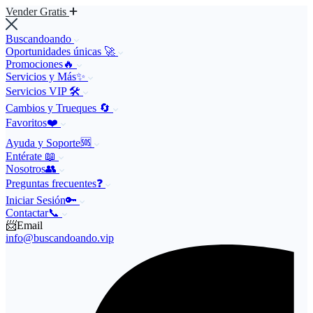
Vender Gratis
Buscandoando
Oportunidades únicas 🚀
Promociones🔥
Servicios y Más✨
Servicios VIP 🛠️
Cambios y Trueques 🔄
Favoritos❤️
Ayuda y Soporte🆘
Entérate 📖
Nosotros👥
Preguntas frecuentes❓
Iniciar Sesión🔑
Contactar📞
📨Email
info@buscandoando.vip