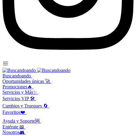
Buscandoando
Oportunidades únicas 🚀
Promociones🔥
Servicios y Más✨
Servicios VIP 🛠️
Cambios y Trueques 🔄
Favoritos❤️
Ayuda y Soporte🆘
Entérate 📖
Nosotros👥