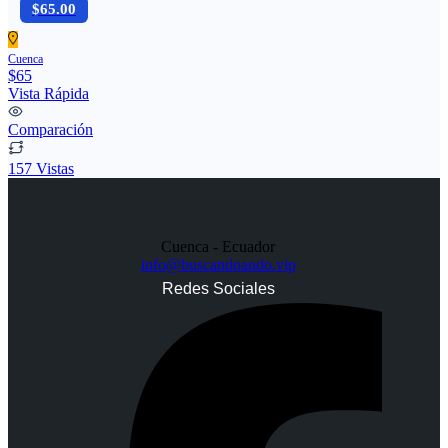
$65.00
Cuenca
$65
Vista Rápida
Comparación
157 Vistas
Cuenca - Ecuador
info@buscandoando.vip
Redes Sociales