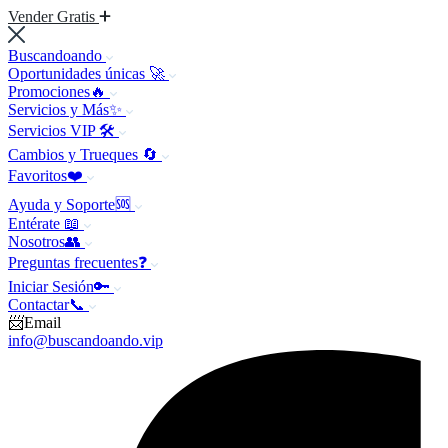
Vender Gratis
Buscandoando
Oportunidades únicas 🚀
Promociones🔥
Servicios y Más✨
Servicios VIP 🛠️
Cambios y Trueques 🔄
Favoritos❤️
Ayuda y Soporte🆘
Entérate 📖
Nosotros👥
Preguntas frecuentes❓
Iniciar Sesión🔑
Contactar📞
📨Email
info@buscandoando.vip