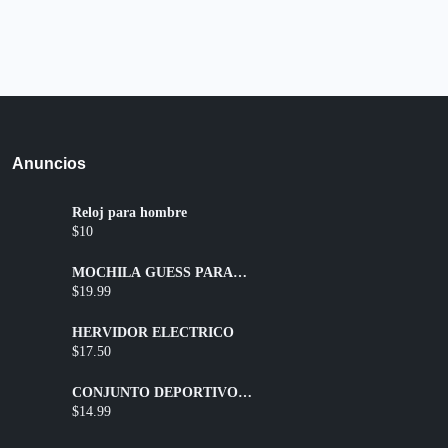
Anuncios
Reloj para hombre
$10
MOCHILA GUESS PARA
DAMA
$19.99
HERVIDOR ELÉCTRICO
$17.50
CONJUNTO DEPORTIVO
SHORT + TOP
$14.99