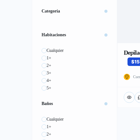
Categoría
Habitaciones
Cualquier
Depila
1+
$15
2+
3+
Cuen
4+
5+
Baños
Cualquier
1+
2+