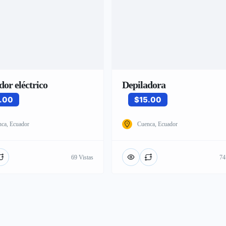
dor eléctrico
Depiladora
.00
$15.00
ca, Ecuador
Cuenca, Ecuador
69 Vistas
74