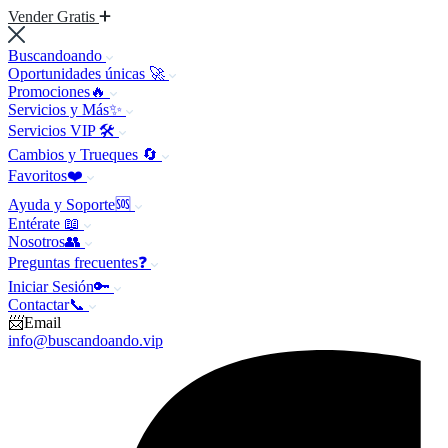
Vender Gratis
Buscandoando
Oportunidades únicas 🚀
Promociones🔥
Servicios y Más✨
Servicios VIP 🛠️
Cambios y Trueques 🔄
Favoritos❤️
Ayuda y Soporte🆘
Entérate 📖
Nosotros👥
Preguntas frecuentes❓
Iniciar Sesión🔑
Contactar📞
📨Email
info@buscandoando.vip