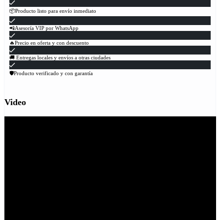
📦Producto listo para envío inmediato
📲Asesoría VIP por WhatsApp
🔥Precio en oferta y con descuento
🚚 Entregas locales y envíos a otras ciudades
🛡Producto verificado y con garantía
Video