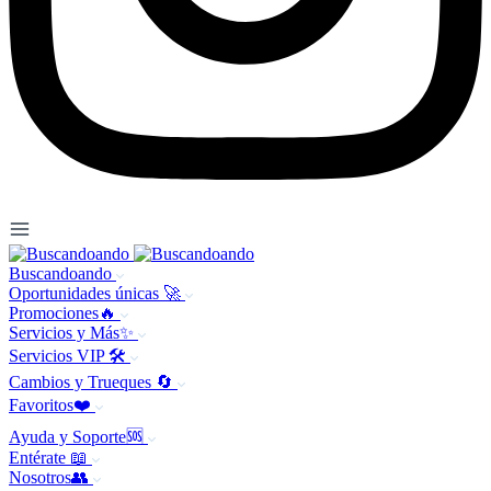
Buscandoando
Oportunidades únicas 🚀
Promociones🔥
Servicios y Más✨
Servicios VIP 🛠️
Cambios y Trueques 🔄
Favoritos❤️
Ayuda y Soporte🆘
Entérate 📖
Nosotros👥