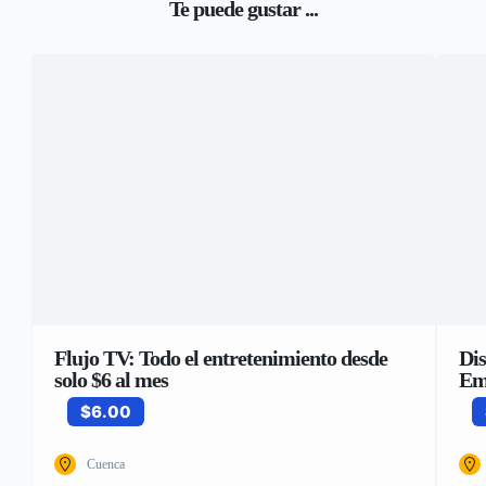
Te puede gustar ...
Flujo TV: Todo el entretenimiento desde
Dis
solo $6 al mes
Em
$6.00
Cuenca