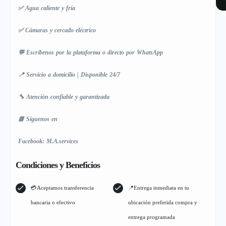
✅ Agua caliente y fría
✅ Cámaras y cercado eléctrico
💬 Escríbenos por la plataforma o directo por WhatsApp
📍 Servicio a domicilio | Disponible 24/7
🔧 Atención confiable y garantizada
📘 Síguenos en
Facebook: M.A.services
Condiciones y Beneficios
💳Aceptamos transferencia
📍Entrega inmediata en tu
bancaria o efectivo
ubicación preferida compra y
entrega programada