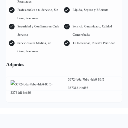
Resultados
Profesionales a tu Servicio, Sin
Rápido, Seguro y Eficiente
Complicaciones
Seguridad y Confianza en Cada
Servicio Garantizado, Calidad
Servicio
Comprobada
Servicios a tu Medida, sin
Tu Necesidad, Nuestra Prioridad
Complicaciones
Adjuntos
33724b6a-7bbe-4da6-83f5-
33731d14cd86