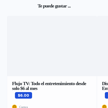
Te puede gustar ...
Flujo TV: Todo el entretenimiento desde
Dis
solo $6 al mes
Em
$6.00
Cuenca