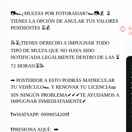
📷🏎¿MULTAS POR FOTORADAR?🏎📷💰
⏳
TIENES LA OPCIÓN DE ANULAR TUS VALORES
PENDIENTES ⏳💰
R
a
📝⏳¡TIENES DERECHO A IMPUGNAR TODO
TIPO DE MULTA QUE NO HAYA SIDO
NOTIFICADA LEGALMENTE DENTRO DE LAS ⏳
72 HORAS!⏳📝
➡ POSTERIOR A ESTO PODRÁS MATRICULAR
TU VEHÍCULO🏎 Y RENOVAR TU LICENCIA🎫
SIN NINGÚN PROBLEMA✔✔✔TE AYUDAMOS A
IMPUGNAR INMEDIATAMENTE✔
❗️WHATSAPP: 0999054209❗️
❗️PRESIONA AQUÍ:
➡️