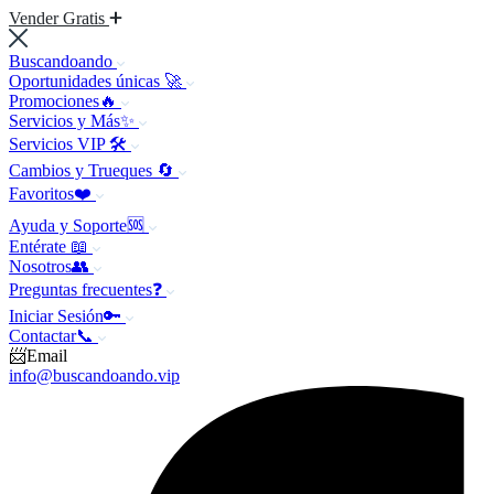
Vender Gratis
Buscandoando
Oportunidades únicas 🚀
Promociones🔥
Servicios y Más✨
Servicios VIP 🛠️
Cambios y Trueques 🔄
Favoritos❤️
Ayuda y Soporte🆘
Entérate 📖
Nosotros👥
Preguntas frecuentes❓
Iniciar Sesión🔑
Contactar📞
📨Email
info@buscandoando.vip