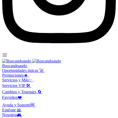
Buscandoando
Oportunidades únicas 🚀
Promociones🔥
Servicios y Más✨
Servicios VIP 🛠️
Cambios y Trueques 🔄
Favoritos❤️
Ayuda y Soporte🆘
Entérate 📖
Nosotros👥