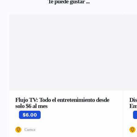
Te puede gustar ...
Flujo TV: Todo el entretenimiento desde
Dis
solo $6 al mes
Em
$6.00
Cuenca