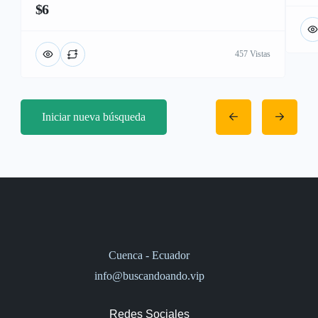
$6
457 Vistas
Iniciar nueva búsqueda
Cuenca - Ecuador
info@buscandoando.vip
Redes Sociales