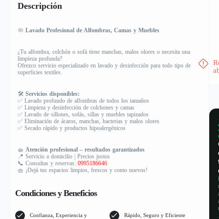
Descripción
🧼
Lavado Profesional de Alfombras, Camas y Muebles
¿Tu alfombra, colchón o sofá tiene manchas, malos olores o necesita una
limpieza profunda?
R
Ofrezco servicio especializado en lavado y desinfección para todo tipo de
a
superficies textiles.
🛠️
Servicios disponibles:
✅ Lavado profundo de alfombras de todos los tamaños
✅ Limpieza y desinfección de colchones y camas
✅ Lavado de sillones, sofás, sillas y muebles tapizados
✅ Eliminación de ácaros, manchas, bacterias y malos olores
✅ Secado rápido y productos hipoalergénicos
🧽
Atención profesional – resultados garantizados
📍 Servicio a domicilio | Precios justos
📞 Consultas y reservas:
0995186646
🧺 ¡Dejá tus espacios limpios, frescos y como nuevos!
Condiciones y Beneficios
Confianza, Experiencia y
Rápido, Seguro y Eficiente