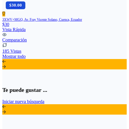
$30.00
3XWV+MGQ, Av. Fray Vicente Solano, Cuenca, Ecuador
$30
Vista Rápida
Comparación
185 Vistas
Mostrar todo
Te puede gustar ...
Iniciar nueva búsqueda