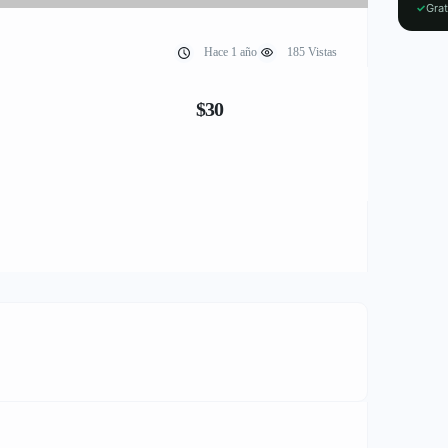
✓
Grat
Hace 1 año
185 Vistas
$30