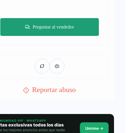
Preguntar al vendedor
Reportar abuso
OMUNIDAD VIP · WHATSAPP
tas exclusivas todos los días
Unirme →
e los mejores anuncios antes que nadie