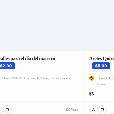
alles para el día del maestro
Aretes Quir
$2.00
$5.00
3XWV+WJ6, Av. Fray Vicente Solano, Cuenca, Ecuador
3XWV+FG7, Av
Ecuador
$5
159 Vistas