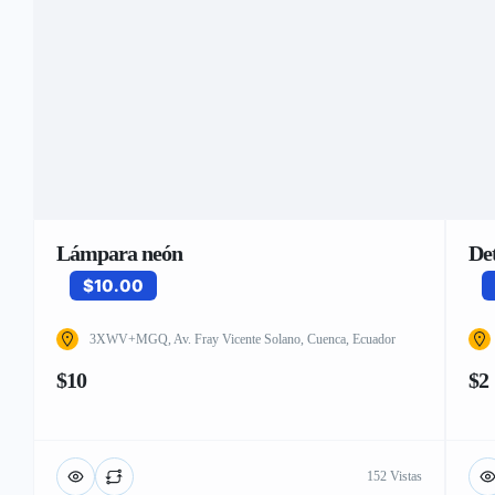
Lámpara neón
Det
$10.00
3XWV+MGQ, Av. Fray Vicente Solano, Cuenca, Ecuador
$10
$2
152 Vistas