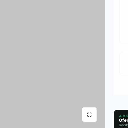
🔥 C
Ofer
Recib