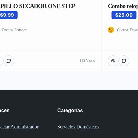
PILLO SECADOR ONE STEP
Combo reloj
$9.99
$25.00
Cuenca, Ecuador
Cuenca, Ecua
115 Vistas
aces
Categorías
actar Administrador
Servicios Domésticos