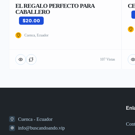
EL REGALO PERFECTO PARA
CE
CABALLERO
$20.00
Cuenca, Ecuador
107 Vistas
Enl
Cuenca - Ecuador
Cont
info@buscandoando.vip