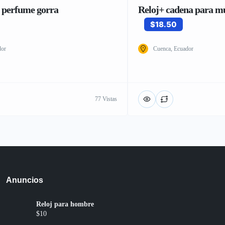
 perfume gorra
Reloj+ cadena para m
$18.50
dor
Cuenca, Ecuador
77 Vistas
Anuncios
Reloj para hombre
$10