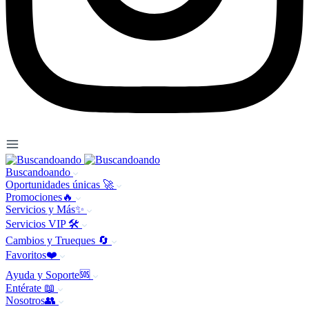
Buscandoando
Oportunidades únicas 🚀
Promociones🔥
Servicios y Más✨
Servicios VIP 🛠️
Cambios y Trueques 🔄
Favoritos❤️
Ayuda y Soporte🆘
Entérate 📖
Nosotros👥