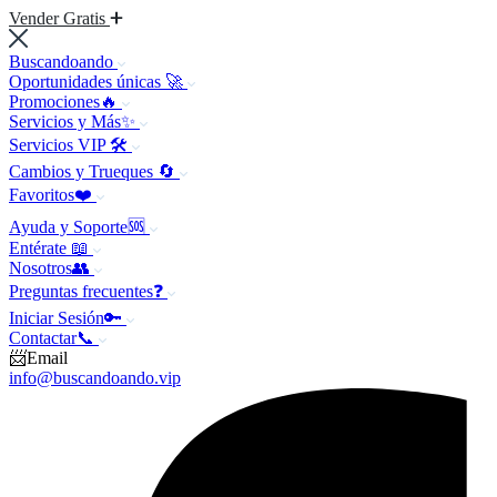
Vender Gratis
Buscandoando
Oportunidades únicas 🚀
Promociones🔥
Servicios y Más✨
Servicios VIP 🛠️
Cambios y Trueques 🔄
Favoritos❤️
Ayuda y Soporte🆘
Entérate 📖
Nosotros👥
Preguntas frecuentes❓
Iniciar Sesión🔑
Contactar📞
📨Email
info@buscandoando.vip