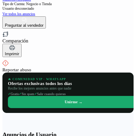
Tipo de Cuenta: Negocio o Tienda
Usuario desconectado
Ver todos los anuncios
Preguntar al vendedor
Comparación
Imprimir
Reportar abuso
🔥 COMUNIDAD VIP · WHATSAPP
Ofertas exclusivas todos los días
Recibe los mejores anuncios antes que nadie
✓
✓
✓
Gratis
Sin spam
Salir cuando quieras
Unirme →
Anuncios de Usuario