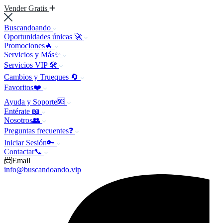
Vender Gratis
Buscandoando
Oportunidades únicas 🚀
Promociones🔥
Servicios y Más✨
Servicios VIP 🛠️
Cambios y Trueques 🔄
Favoritos❤️
Ayuda y Soporte🆘
Entérate 📖
Nosotros👥
Preguntas frecuentes❓
Iniciar Sesión🔑
Contactar📞
📨Email
info@buscandoando.vip