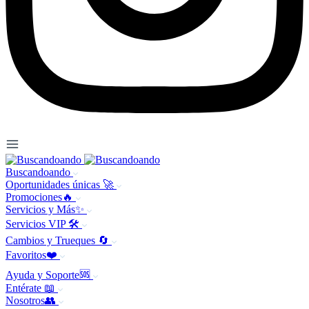
Buscandoando
Oportunidades únicas 🚀
Promociones🔥
Servicios y Más✨
Servicios VIP 🛠️
Cambios y Trueques 🔄
Favoritos❤️
Ayuda y Soporte🆘
Entérate 📖
Nosotros👥