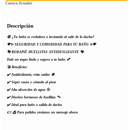
Cuenca, Ecuador
Descripción
😩 ¿Tu baño es resbaloso o incómodo al salir de la ducha?
💙✨ SEGURIDAD Y COMODIDAD PARA TU BAÑO ✨💙
👣 RODAPIÉ HUELLITAS ANTIDESLIZANTE 👣
Dale un toque lindo y seguro a tu baño 💕
🚀 Beneficios:
✔️ Antideslizante, evita caídas 🚫
✔️ Súper suave y cómodo al pisar
✔️ Alta absorción de agua 💦
✔️ Diseños hermosos de huellitas 🐾
✔️ Ideal para baño o salida de ducha
👉 📩 Para pedidos envíanos un mensaje ahora