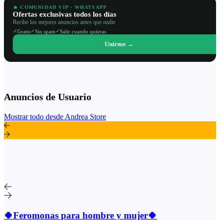
🔥 COMUNIDAD VIP · WHATSAPP
Ofertas exclusivas todos los días
Recibe los mejores anuncios antes que nadie
✓
✓
✓
Gratis
Sin spam
Salir cuando quieras
Unirme →
Anuncios de Usuario
Mostrar todo desde Andrea Store
🍀Feromonas para hombre y mujer🍀