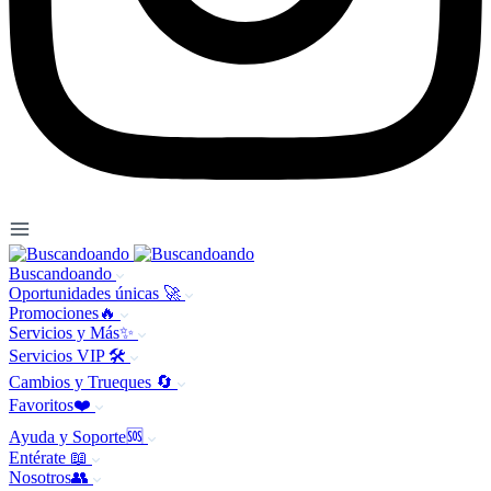
Buscandoando
Oportunidades únicas 🚀
Promociones🔥
Servicios y Más✨
Servicios VIP 🛠️
Cambios y Trueques 🔄
Favoritos❤️
Ayuda y Soporte🆘
Entérate 📖
Nosotros👥