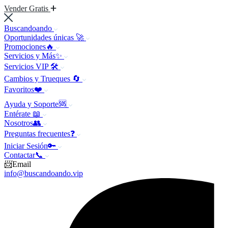
Vender Gratis
Buscandoando
Oportunidades únicas 🚀
Promociones🔥
Servicios y Más✨
Servicios VIP 🛠️
Cambios y Trueques 🔄
Favoritos❤️
Ayuda y Soporte🆘
Entérate 📖
Nosotros👥
Preguntas frecuentes❓
Iniciar Sesión🔑
Contactar📞
📨Email
info@buscandoando.vip