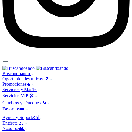
Buscandoando
Oportunidades únicas 🚀
Promociones🔥
Servicios y Más✨
Servicios VIP 🛠️
Cambios y Trueques 🔄
Favoritos❤️
Ayuda y Soporte🆘
Entérate 📖
Nosotros👥