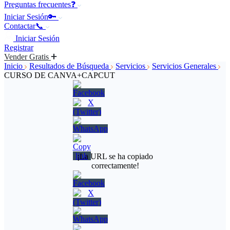
Preguntas frecuentes❓
Iniciar Sesión🔑
Contactar📞
Iniciar Sesión
Registrar
Vender Gratis
Inicio
Resultados de Búsqueda
Servicios
Servicios Generales
CURSO DE CANVA+CAPCUT
¡La URL se ha copiado
correctamente!