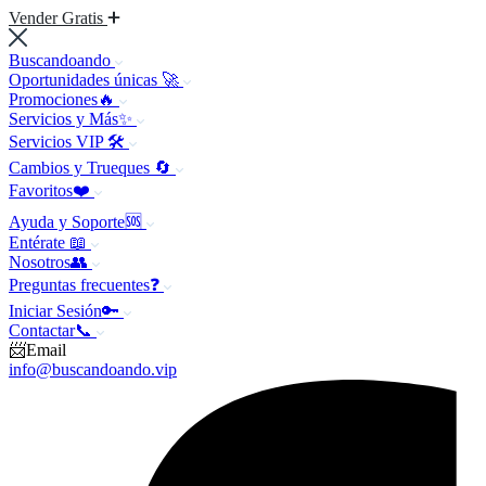
Vender Gratis
Buscandoando
Oportunidades únicas 🚀
Promociones🔥
Servicios y Más✨
Servicios VIP 🛠️
Cambios y Trueques 🔄
Favoritos❤️
Ayuda y Soporte🆘
Entérate 📖
Nosotros👥
Preguntas frecuentes❓
Iniciar Sesión🔑
Contactar📞
📨Email
info@buscandoando.vip