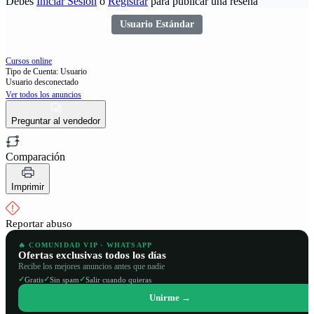
Debes
Iniciar Sesión
o
Registrar
para publicar una reseña
Usuario Estándar
Cursos online
Tipo de Cuenta: Usuario
Usuario desconectado
Ver todos los anuncios
Preguntar al vendedor
Comparación
Imprimir
Reportar abuso
🔥 COMUNIDAD VIP · WHATSAPP
Ofertas exclusivas todos los días
Recibe los mejores anuncios antes que nadie
✓
✓
✓
Gratis
Sin spam
Salir cuando quieras
Unirme →