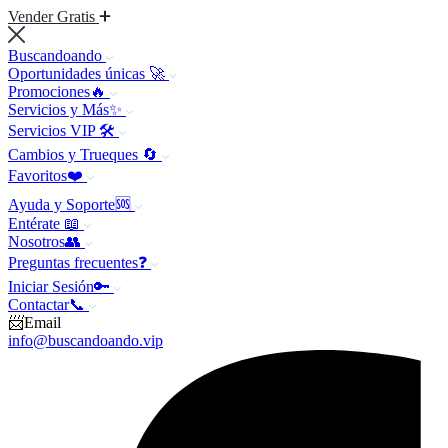
Vender Gratis
Buscandoando
Oportunidades únicas 🚀
Promociones🔥
Servicios y Más✨
Servicios VIP 🛠️
Cambios y Trueques 🔄
Favoritos❤️
Ayuda y Soporte🆘
Entérate 📖
Nosotros👥
Preguntas frecuentes❓
Iniciar Sesión🔑
Contactar📞
📨Email
info@buscandoando.vip