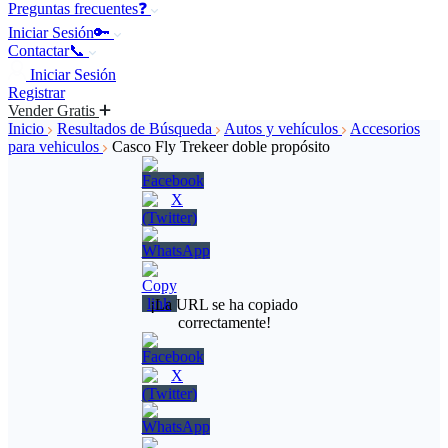
Preguntas frecuentes❓
Iniciar Sesión🔑
Contactar📞
Iniciar Sesión
Registrar
Vender Gratis
Inicio
Resultados de Búsqueda
Autos y vehículos
Accesorios
para vehiculos
Casco Fly Trekeer doble propósito
¡La URL se ha copiado
correctamente!