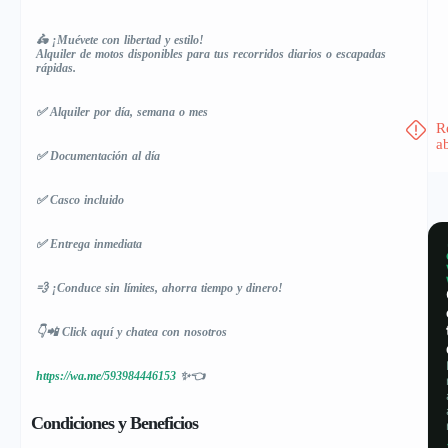
🛵 ¡Muévete con libertad y estilo!
Alquiler de motos disponibles para tus recorridos diarios o escapadas
rápidas.
✅ Alquiler por día, semana o mes
R
a
✅ Documentación al día
✅ Casco incluido
✅ Entrega inmediata
💨 ¡Conduce sin límites, ahorra tiempo y dinero!
👇📲 Click aquí y chatea con nosotros
https://wa.me/593984446153
✨👈
Condiciones y Beneficios