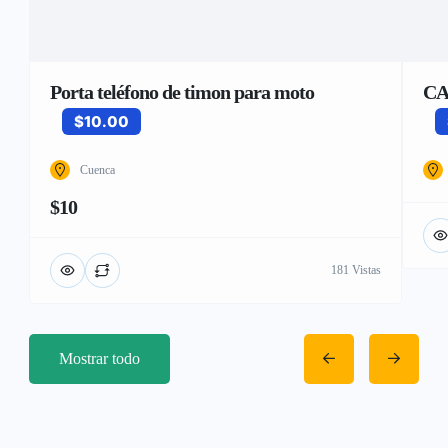
Porta teléfono de timon para moto
CA
$10.00
Cuenca
$10
181 Vistas
Mostrar todo