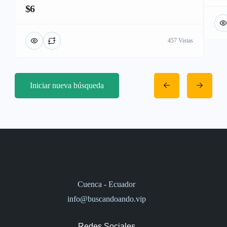
$6
457 Vistas
Iniciar nueva búsqueda
Cuenca - Ecuador
info@buscandoando.vip
Redes Sociales