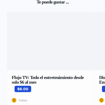
Te puede gustar ...
Flujo TV: Todo el entretenimiento desde
Dis
solo $6 al mes
Em
$6.00
Cuenca