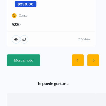
$230.00
Cuenca
$230
205 Vistas
Mostrar todo
Te puede gustar ...