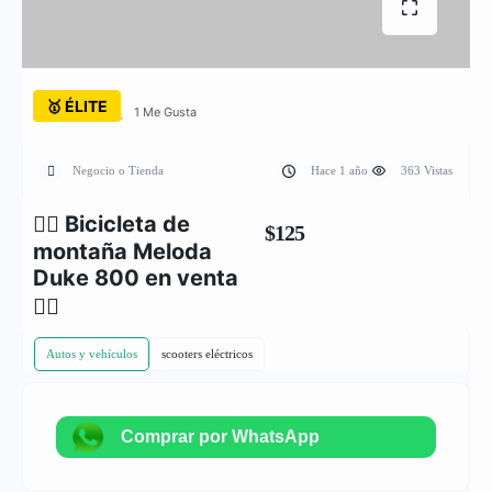
🥇 ÉLITE
1 Me Gusta
Negocio o Tienda
Hace 1 año
363 Vistas
🚴‍♂ Bicicleta de
$125
montaña Meloda
Duke 800 en venta
🚴‍♂
Autos y vehículos
scooters eléctricos
Comprar por WhatsApp