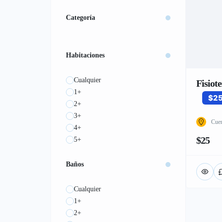
Categoría
Habitaciones
Cualquier
Fisiot
1+
$2
2+
3+
Cue
4+
$25
5+
Baños
Cualquier
1+
2+