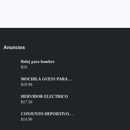
Anuncios
Reloj para hombre
$10
MOCHILA GUESS PARA
DAMA
$19.99
HERVIDOR ELÉCTRICO
$17.50
CONJUNTO DEPORTIVO
SHORT + TOP
$14.99