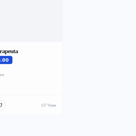
erapeuta
5.00
nca
157 Vistas