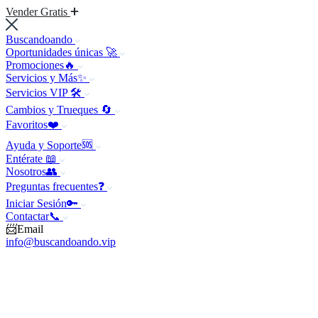
Vender Gratis
Buscandoando
Oportunidades únicas 🚀
Promociones🔥
Servicios y Más✨
Servicios VIP 🛠️
Cambios y Trueques 🔄
Favoritos❤️
Ayuda y Soporte🆘
Entérate 📖
Nosotros👥
Preguntas frecuentes❓
Iniciar Sesión🔑
Contactar📞
📨Email
info@buscandoando.vip