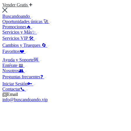
Vender Gratis
Buscandoando
Oportunidades únicas 🚀
Promociones🔥
Servicios y Más✨
Servicios VIP 🛠️
Cambios y Trueques 🔄
Favoritos❤️
Ayuda y Soporte🆘
Entérate 📖
Nosotros👥
Preguntas frecuentes❓
Iniciar Sesión🔑
Contactar📞
📨Email
info@buscandoando.vip