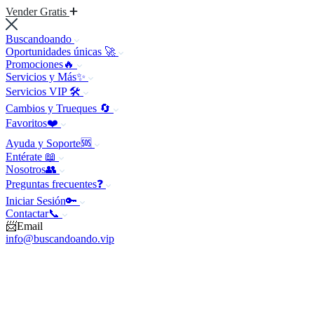
Vender Gratis
Buscandoando
Oportunidades únicas 🚀
Promociones🔥
Servicios y Más✨
Servicios VIP 🛠️
Cambios y Trueques 🔄
Favoritos❤️
Ayuda y Soporte🆘
Entérate 📖
Nosotros👥
Preguntas frecuentes❓
Iniciar Sesión🔑
Contactar📞
📨Email
info@buscandoando.vip