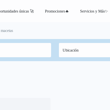
ortunidades únicas 🚀
Promociones🔥
Servicios y Más✨
y macetas
atis