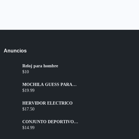
Anuncios
Reloj para hombre
$10
MOCHILA GUESS PARA
DAMA
$19.99
HERVIDOR ELÉCTRICO
$17.50
CONJUNTO DEPORTIVO
SHORT + TOP
$14.99