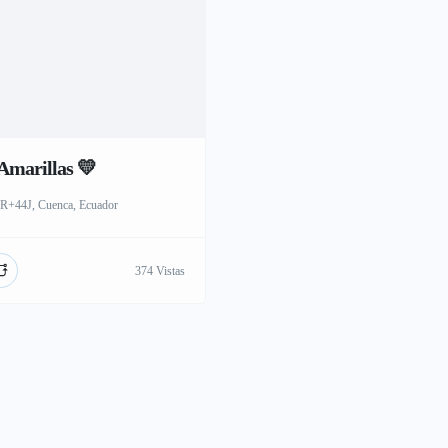
Amarillas 💛
R+44J, Cuenca, Ecuador
374 Vistas