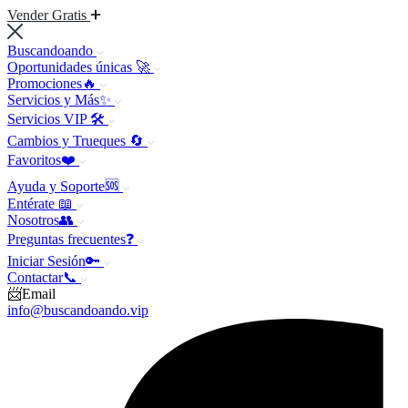
Vender Gratis
Buscandoando
Oportunidades únicas 🚀
Promociones🔥
Servicios y Más✨
Servicios VIP 🛠️
Cambios y Trueques 🔄
Favoritos❤️
Ayuda y Soporte🆘
Entérate 📖
Nosotros👥
Preguntas frecuentes❓
Iniciar Sesión🔑
Contactar📞
📨Email
info@buscandoando.vip