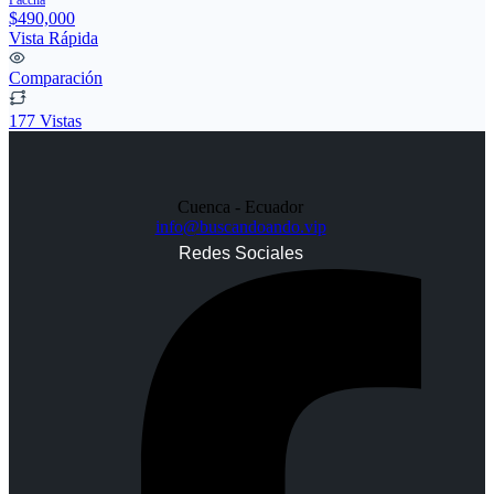
Paccha
$490,000
Vista Rápida
Comparación
177 Vistas
Cuenca - Ecuador
info@buscandoando.vip
Redes Sociales