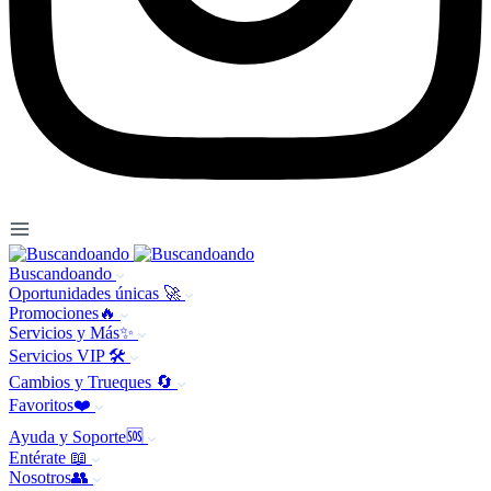
Buscandoando
Oportunidades únicas 🚀
Promociones🔥
Servicios y Más✨
Servicios VIP 🛠️
Cambios y Trueques 🔄
Favoritos❤️
Ayuda y Soporte🆘
Entérate 📖
Nosotros👥