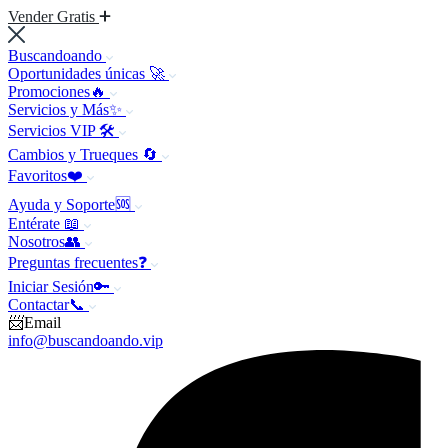
Vender Gratis
Buscandoando
Oportunidades únicas 🚀
Promociones🔥
Servicios y Más✨
Servicios VIP 🛠️
Cambios y Trueques 🔄
Favoritos❤️
Ayuda y Soporte🆘
Entérate 📖
Nosotros👥
Preguntas frecuentes❓
Iniciar Sesión🔑
Contactar📞
📨Email
info@buscandoando.vip