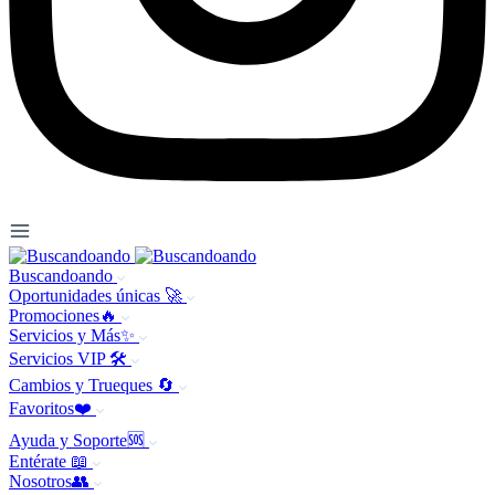
Buscandoando
Oportunidades únicas 🚀
Promociones🔥
Servicios y Más✨
Servicios VIP 🛠️
Cambios y Trueques 🔄
Favoritos❤️
Ayuda y Soporte🆘
Entérate 📖
Nosotros👥